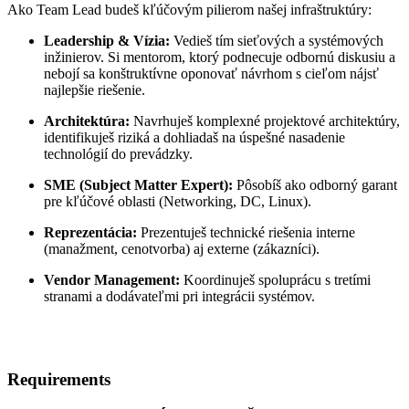
Ako Team Lead budeš kľúčovým pilierom našej infraštruktúry:
Leadership & Vízia:
Vedieš tím sieťových a systémových
inžinierov. Si mentorom, ktorý podnecuje odbornú diskusiu a
nebojí sa konštruktívne oponovať návrhom s cieľom nájsť
najlepšie riešenie.
Architektúra:
Navrhuješ komplexné projektové architektúry,
identifikuješ riziká a dohliadaš na úspešné nasadenie
technológií do prevádzky.
SME (Subject Matter Expert):
Pôsobíš ako odborný garant
pre kľúčové oblasti (Networking, DC, Linux).
Reprezentácia:
Prezentuješ technické riešenia interne
(manažment, cenotvorba) aj externe (zákazníci).
Vendor Management:
Koordinuješ spoluprácu s tretími
stranami a dodávateľmi pri integrácii systémov.
Requirements