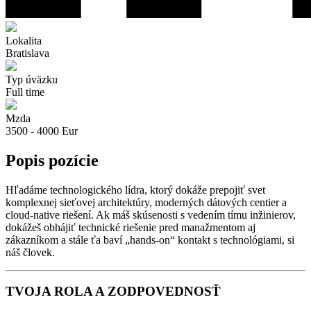
Lokalita
Bratislava
Typ úväzku
Full time
Mzda
3500 - 4000 Eur
Popis pozície
Hľadáme technologického lídra, ktorý dokáže prepojiť svet
komplexnej sieťovej architektúry, moderných dátových centier a
cloud-native riešení. Ak máš skúsenosti s vedením tímu inžinierov,
dokážeš obhájiť technické riešenie pred manažmentom aj
zákazníkom a stále ťa baví „hands-on“ kontakt s technológiami, si
náš človek.
TVOJA ROLA A ZODPOVEDNOSŤ