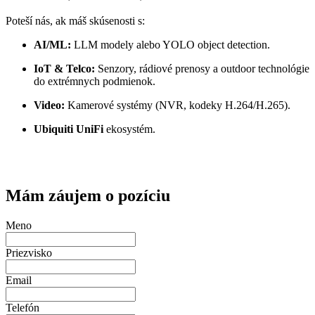
Poteší nás, ak máš skúsenosti s:
AI/ML:
LLM modely alebo YOLO object detection.
IoT & Telco:
Senzory, rádiové prenosy a outdoor technológie
do extrémnych podmienok.
Video:
Kamerové systémy (NVR, kodeky H.264/H.265).
Ubiquiti UniFi
ekosystém.
Mám záujem o pozíciu
Meno
Priezvisko
Email
Telefón