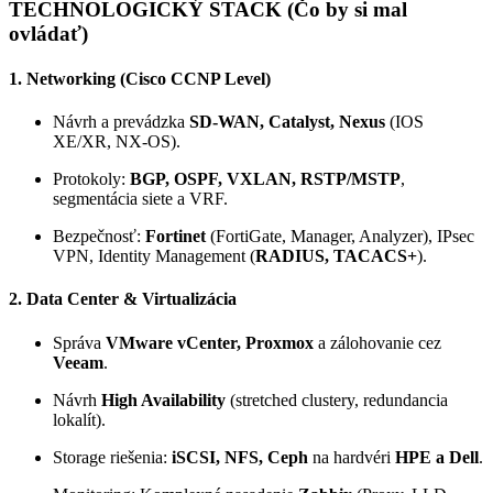
TECHNOLOGICKÝ STACK (Čo by si mal
ovládať)
1. Networking (Cisco CCNP Level)
Návrh a prevádzka
SD-WAN, Catalyst, Nexus
(IOS
XE/XR, NX-OS).
Protokoly:
BGP, OSPF, VXLAN, RSTP/MSTP
,
segmentácia siete a VRF.
Bezpečnosť:
Fortinet
(FortiGate, Manager, Analyzer), IPsec
VPN, Identity Management (
RADIUS, TACACS+
).
2. Data Center & Virtualizácia
Správa
VMware vCenter, Proxmox
a zálohovanie cez
Veeam
.
Návrh
High Availability
(stretched clustery, redundancia
lokalít).
Storage riešenia:
iSCSI, NFS, Ceph
na hardvéri
HPE a Dell
.