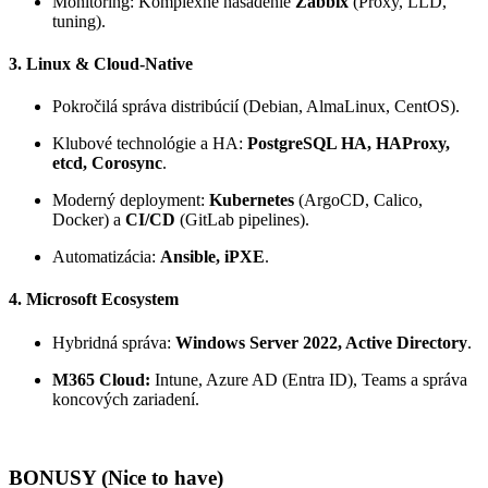
Monitoring: Komplexné nasadenie
Zabbix
(Proxy, LLD,
tuning).
3. Linux & Cloud-Native
Pokročilá správa distribúcií (Debian, AlmaLinux, CentOS).
Klubové technológie a HA:
PostgreSQL HA, HAProxy,
etcd, Corosync
.
Moderný deployment:
Kubernetes
(ArgoCD, Calico,
Docker) a
CI/CD
(GitLab pipelines).
Automatizácia:
Ansible, iPXE
.
4. Microsoft Ecosystem
Hybridná správa:
Windows Server 2022, Active Directory
.
M365 Cloud:
Intune, Azure AD (Entra ID), Teams a správa
koncových zariadení.
BONUSY (Nice to have)