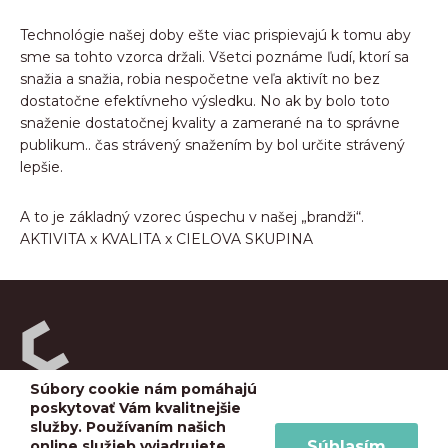
Technológie našej doby ešte viac prispievajú k tomu aby
sme sa tohto vzorca držali. Všetci poznáme ľudí, ktorí sa
snažia a snažia, robia nespočetne veľa aktivít no bez
dostatočne efektívneho výsledku. No ak by bolo toto
snaženie dostatočnej kvality a zamerané na to správne
publikum.. čas strávený snažením by bol určite strávený
lepšie.
A to je základný vzorec úspechu v našej „brandži“.
AKTIVITA x KVALITA x CIELOVA SKUPINA
Súbory cookie nám pomáhajú
RecruLab s.r.o.
poskytovať Vám kvalitnejšie
služby. Používaním našich
Konventná 9, 811 03 Bratislava
Súhlasím
online služieb vyjadrujete