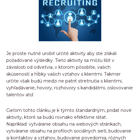
Je proste nutné urobiť určité aktivity aby ste získali
požadované výsledky. Tieto aktivity sa môžu líšiť v
závislosti od odvetvia, v ktorom pôsobíte, vašich
skúseností a hĺbky vašich vzťahov s klientmi. Takmer
určite však budú medzi ne patriť stretnutia s klientmi,
vyhľadávanie, hovory, rozhovory s kandidátmi, oslovovanie
talentov atď.
Cieľom tohto článku je k týmto štandardným, pridať nové
aktivity, ktoré sa budú rovnako efektívne rátať.
Napríklad: vytváranie obsahu na webových stránkach,
vytváranie obsahu na profiloch sociálnych sietí, budovanie
si kontaktov a vzťahov, budovanie povedomia, rôznych