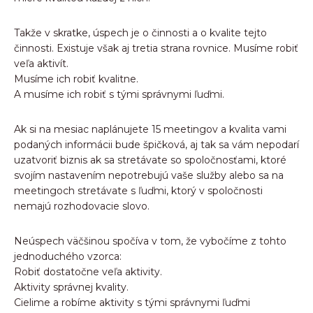
Takže v skratke, úspech je o činnosti a o kvalite tejto
činnosti. Existuje však aj tretia strana rovnice. Musíme robiť
veľa aktivít.
Musíme ich robiť kvalitne.
A musíme ich robiť s tými správnymi ľuďmi.
Ak si na mesiac naplánujete 15 meetingov a kvalita vami
podaných informácii bude špičková, aj tak sa vám nepodarí
uzatvoriť biznis ak sa stretávate so spoločnosťami, ktoré
svojím nastavením nepotrebujú vaše služby alebo sa na
meetingoch stretávate s ľuďmi, ktorý v spoločnosti
nemajú rozhodovacie slovo.
Neúspech väčšinou spočíva v tom, že vybočíme z tohto
jednoduchého vzorca:
Robiť dostatočne veľa aktivity.
Aktivity správnej kvality.
Cielime a robíme aktivity s tými správnymi ľuďmi