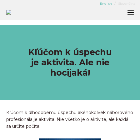
English
Slovenčina
Ako pracujeme
Oblasti pôsobenia
Kľúčom k úspechu
Kandidáti
je aktivita. Ale nie
Pozície
hocijaká!
Blog
Náš tím
Kontakt
Kľúčom k dlhodobému úspechu akéhokoľvek náborového
profesionála je aktivita. Nie všetko je o aktivite, ale každá
sa určite počíta.