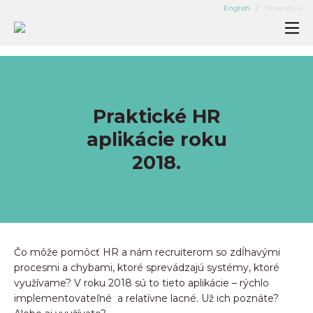
English
Slovenčina
Ako pracujeme
Oblasti pôsobenia
Praktické HR
Kandidáti
aplikácie roku
Pozície
2018.
Blog
Náš tím
Kontakt
Čo môže pomôcť HR a nám recruiterom so zdĺhavými
procesmi a chybami, ktoré sprevádzajú systémy, ktoré
využívame? V roku 2018 sú to tieto aplikácie – rýchlo
implementovateľné a relatívne lacné. Už ich poznáte?