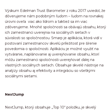
Výskum Edelman Trust Barometer z roku 2017 uviedol, že
dôverujeme nám podobným ľuďom – ľuďom na rovnakej
úrovni oveľa viac ako lídrom a taktiež sa im viac
zdôverujeme. Mnohé spoločnosti sa obávajú obsahu, ktorý
ich zamestnanci uverejnia na sociálnych sieťach v
súvislosti so spoločnosťou. Smarp je aplikácia, ktorá vidí v
postovaní zamestnancov skvelú príležitosť pre šírenie
povedomia o spoločnosti. Aplikáciu je možné využiť na
vytváranie, naplánovanie aj uverejňovanie obsahu, ktorí
môžu zamestnanci spoločnosti uverejňovať ďalej na
vlastných sociálnych sieťach. Obsahuje skvelé nástroje na
analýzy obsahu aj efektivity a integráciu so všetkými
sociálnymi sieťami.
NextJump
NextJump, ktorý obsahuje „Top 10“ položku, je skvelý