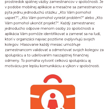
prostriedok spätnej väzby zamestnancov v spoločnosti. Je
v podobe mobilnej aplikácie a mesačne sa zamestnancov
pýta jednu jednoduchú otázku: „Kto Vám pomohol
uspieť?“, „Kto Vám pomohol vyriešiť problém?“ alebo „Kto
Vám pomohol ukončiť projekt?“. Každý zamestnanec
jednoducho odpovie menom osoby zo spoločnosti a
aplikácia Vám pomôže identifikovať a zamerať sa na ľudí,
ktorí v organizácii najviac pozitívne ovplyvňujú svojich
kolegov. Hlasovanie každý mesiac umožňuje
zamestnancom validovať a odmeňovať svojich kolegov za
spoluprácu a to udeľovaním naozajstnej finančnej
odmeny. To pomáha vytvoriť celkovú spoluprácu aj
motiváciu pre lepšiu komunikáciu a výkon v spoločnosti.