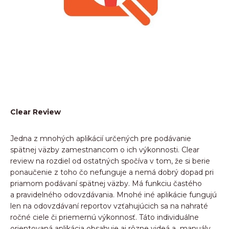
Clear Review
Jedna z mnohých aplikácií určených pre podávanie
spätnej väzby zamestnancom o ich výkonnosti. Clear
review na rozdiel od ostatných spočíva v tom, že si berie
ponaučenie z toho čo nefunguje a nemá dobrý dopad pri
priamom podávaní spätnej väzby. Má funkciu častého
a pravidelného odovzdávania. Mnohé iné aplikácie fungujú
len na odovzdávaní reportov vzťahujúcich sa na nahraté
ročné ciele či priemernú výkonnosť. Táto individuálne
orientovaná aplikácia obsahuje aj rôzne videá a manuály.